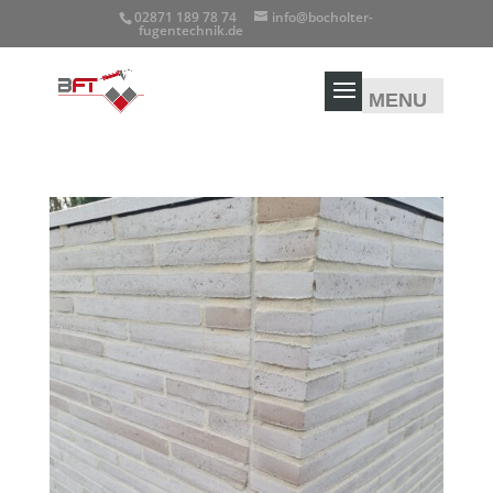
02871 189 78 74
info@bocholter-
fugentechnik.de