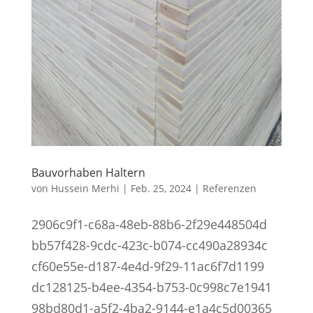
Bauvorhaben Haltern
von
Hussein Merhi
|
Feb. 25, 2024
|
Referenzen
2906c9f1-c68a-48eb-88b6-2f29e448504d
bb57f428-9cdc-423c-b074-cc490a28934c
cf60e55e-d187-4e4d-9f29-11ac6f7d1199
dc128125-b4ee-4354-b753-0c998c7e1941
98bd80d1-a5f2-4ba2-9144-e1a4c5d00365