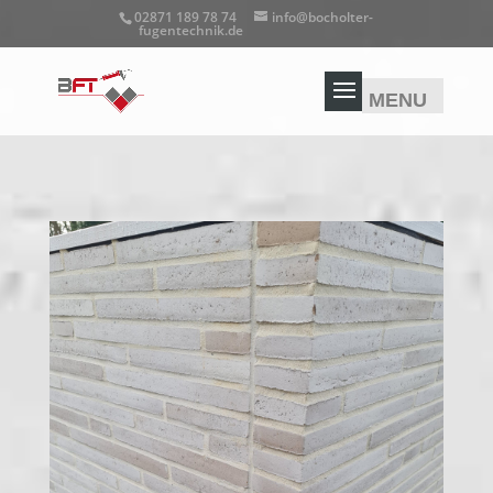
02871 189 78 74
info@bocholter-
fugentechnik.de